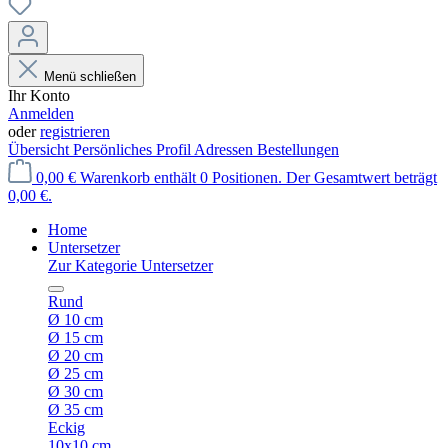
Menü schließen
Ihr Konto
Anmelden
oder
registrieren
Übersicht
Persönliches Profil
Adressen
Bestellungen
0,00 €
Warenkorb enthält 0 Positionen. Der Gesamtwert beträgt
0,00 €.
Home
Untersetzer
Zur Kategorie Untersetzer
Rund
Ø 10 cm
Ø 15 cm
Ø 20 cm
Ø 25 cm
Ø 30 cm
Ø 35 cm
Eckig
10x10 cm