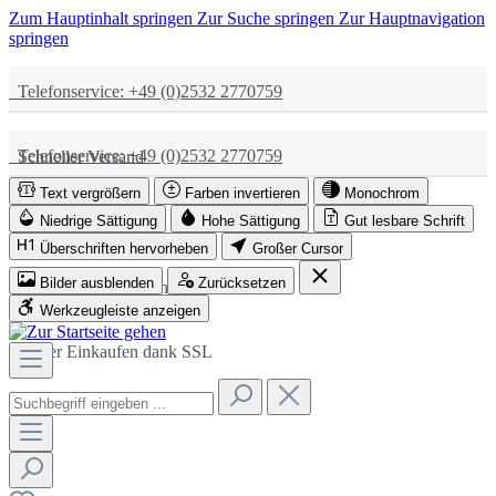
Zum Hauptinhalt springen
Zur Suche springen
Zur Hauptnavigation
springen
Telefonservice: +49 (0)2532 2770759
Telefonservice: +49 (0)2532 2770759
Schneller Versand
Text vergrößern
Farben invertieren
Monochrom
Schneller Versand
Partnerschaftlich
Niedrige Sättigung
Hohe Sättigung
Gut lesbare Schrift
Überschriften hervorheben
Großer Cursor
Bilder ausblenden
Zurücksetzen
Partnerschaftlich
Sicher Einkaufen dank SSL
Werkzeugleiste anzeigen
Sicher Einkaufen dank SSL