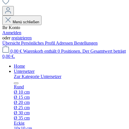
Menü schließen
Ihr Konto
Anmelden
oder
registrieren
Übersicht
Persönliches Profil
Adressen
Bestellungen
0,00 €
Warenkorb enthält 0 Positionen. Der Gesamtwert beträgt
0,00 €.
Home
Untersetzer
Zur Kategorie Untersetzer
Rund
Ø 10 cm
Ø 15 cm
Ø 20 cm
Ø 25 cm
Ø 30 cm
Ø 35 cm
Eckig
10x10 cm