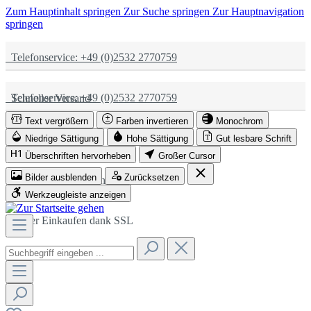
Zum Hauptinhalt springen
Zur Suche springen
Zur Hauptnavigation
springen
Telefonservice: +49 (0)2532 2770759
Telefonservice: +49 (0)2532 2770759
Schneller Versand
Text vergrößern
Farben invertieren
Monochrom
Schneller Versand
Partnerschaftlich
Niedrige Sättigung
Hohe Sättigung
Gut lesbare Schrift
Überschriften hervorheben
Großer Cursor
Bilder ausblenden
Zurücksetzen
Partnerschaftlich
Sicher Einkaufen dank SSL
Werkzeugleiste anzeigen
Sicher Einkaufen dank SSL