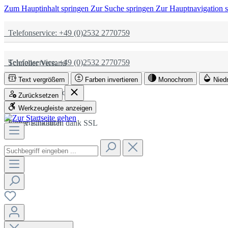
Zum Hauptinhalt springen
Zur Suche springen
Zur Hauptnavigation 
Telefonservice: +49 (0)2532 2770759
Telefonservice: +49 (0)2532 2770759
Schneller Versand
Text vergrößern
Farben invertieren
Monochrom
Nied
Schneller Versand
Partnerschaftlich
Zurücksetzen
Werkzeugleiste anzeigen
Partnerschaftlich
Sicher Einkaufen dank SSL
Sicher Einkaufen dank SSL