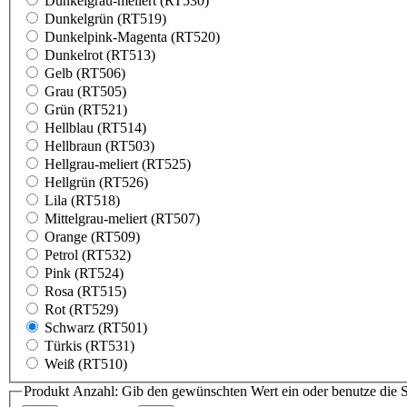
Dunkelgrau-meliert (RT530)
Dunkelgrün (RT519)
Dunkelpink-Magenta (RT520)
Dunkelrot (RT513)
Gelb (RT506)
Grau (RT505)
Grün (RT521)
Hellblau (RT514)
Hellbraun (RT503)
Hellgrau-meliert (RT525)
Hellgrün (RT526)
Lila (RT518)
Mittelgrau-meliert (RT507)
Orange (RT509)
Petrol (RT532)
Pink (RT524)
Rosa (RT515)
Rot (RT529)
Schwarz (RT501)
Türkis (RT531)
Weiß (RT510)
Produkt Anzahl: Gib den gewünschten Wert ein oder benutze die S