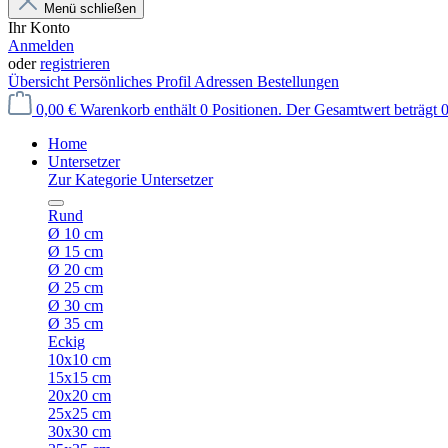
Menü schließen
Ihr Konto
Anmelden
oder
registrieren
Übersicht
Persönliches Profil
Adressen
Bestellungen
0,00 €
Warenkorb enthält 0 Positionen. Der Gesamtwert beträgt 0
Home
Untersetzer
Zur Kategorie Untersetzer
Rund
Ø 10 cm
Ø 15 cm
Ø 20 cm
Ø 25 cm
Ø 30 cm
Ø 35 cm
Eckig
10x10 cm
15x15 cm
20x20 cm
25x25 cm
30x30 cm