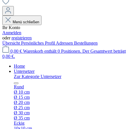
Menü schließen
Ihr Konto
Anmelden
oder
registrieren
Übersicht
Persönliches Profil
Adressen
Bestellungen
0,00 €
Warenkorb enthält 0 Positionen. Der Gesamtwert beträgt
0,00 €.
Home
Untersetzer
Zur Kategorie Untersetzer
Rund
Ø 10 cm
Ø 15 cm
Ø 20 cm
Ø 25 cm
Ø 30 cm
Ø 35 cm
Eckig
10x10 cm