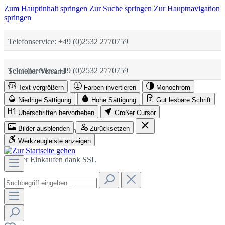
Zum Hauptinhalt springen
Zur Suche springen
Zur Hauptnavigation
springen
Telefonservice: +49 (0)2532 2770759
Telefonservice: +49 (0)2532 2770759
Schneller Versand
Text vergrößern
Farben invertieren
Monochrom
Schneller Versand
Partnerschaftlich
Niedrige Sättigung
Hohe Sättigung
Gut lesbare Schrift
Überschriften hervorheben
Großer Cursor
Bilder ausblenden
Zurücksetzen
Partnerschaftlich
Sicher Einkaufen dank SSL
Werkzeugleiste anzeigen
Sicher Einkaufen dank SSL