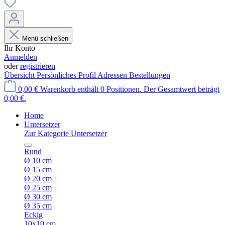
Menü schließen
Ihr Konto
Anmelden
oder
registrieren
Übersicht
Persönliches Profil
Adressen
Bestellungen
0,00 €
Warenkorb enthält 0 Positionen. Der Gesamtwert beträgt
0,00 €.
Home
Untersetzer
Zur Kategorie Untersetzer
Rund
Ø 10 cm
Ø 15 cm
Ø 20 cm
Ø 25 cm
Ø 30 cm
Ø 35 cm
Eckig
10x10 cm