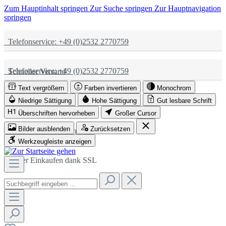
Zum Hauptinhalt springen
Zur Suche springen
Zur Hauptnavigation
springen
Telefonservice: +49 (0)2532 2770759
Telefonservice: +49 (0)2532 2770759
Schneller Versand
Text vergrößern
Farben invertieren
Monochrom
Schneller Versand
Partnerschaftlich
Niedrige Sättigung
Hohe Sättigung
Gut lesbare Schrift
Überschriften hervorheben
Großer Cursor
Bilder ausblenden
Zurücksetzen
Partnerschaftlich
Sicher Einkaufen dank SSL
Werkzeugleiste anzeigen
Sicher Einkaufen dank SSL