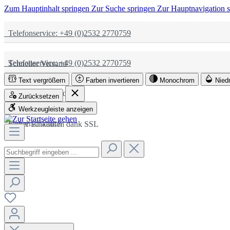
Zum Hauptinhalt springen
Zur Suche springen
Zur Hauptnavigation 
Telefonservice: +49 (0)2532 2770759
Telefonservice: +49 (0)2532 2770759
Schneller Versand
Text vergrößern
Farben invertieren
Monochrom
Nied
Schneller Versand
Partnerschaftlich
Zurücksetzen
Werkzeugleiste anzeigen
Partnerschaftlich
Sicher Einkaufen dank SSL
Sicher Einkaufen dank SSL