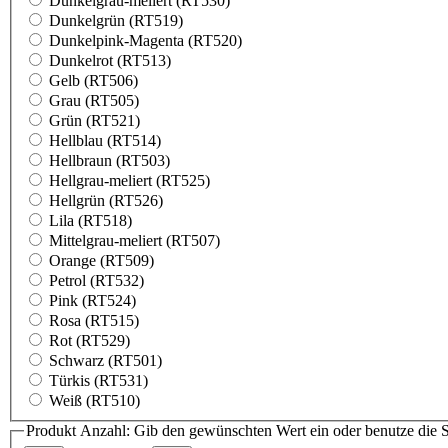
Dunkelgrau-meliert (RT530)
Dunkelgrün (RT519)
Dunkelpink-Magenta (RT520)
Dunkelrot (RT513)
Gelb (RT506)
Grau (RT505)
Grün (RT521)
Hellblau (RT514)
Hellbraun (RT503)
Hellgrau-meliert (RT525)
Hellgrün (RT526)
Lila (RT518)
Mittelgrau-meliert (RT507)
Orange (RT509)
Petrol (RT532)
Pink (RT524)
Rosa (RT515)
Rot (RT529)
Schwarz (RT501)
Türkis (RT531)
Weiß (RT510)
Produkt Anzahl: Gib den gewünschten Wert ein oder benutze die S