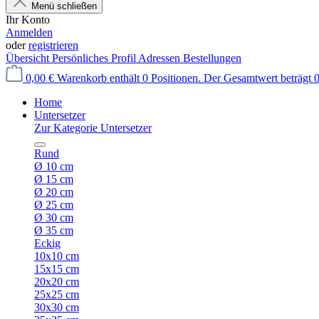
Menü schließen
Ihr Konto
Anmelden
oder
registrieren
Übersicht
Persönliches Profil
Adressen
Bestellungen
0,00 €
Warenkorb enthält 0 Positionen. Der Gesamtwert beträgt 0
Home
Untersetzer
Zur Kategorie Untersetzer
Rund
Ø 10 cm
Ø 15 cm
Ø 20 cm
Ø 25 cm
Ø 30 cm
Ø 35 cm
Eckig
10x10 cm
15x15 cm
20x20 cm
25x25 cm
30x30 cm