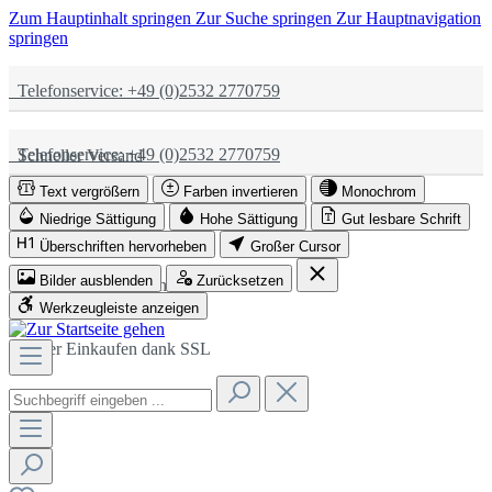
Zum Hauptinhalt springen
Zur Suche springen
Zur Hauptnavigation
springen
Telefonservice: +49 (0)2532 2770759
Telefonservice: +49 (0)2532 2770759
Schneller Versand
Text vergrößern
Farben invertieren
Monochrom
Schneller Versand
Partnerschaftlich
Niedrige Sättigung
Hohe Sättigung
Gut lesbare Schrift
Überschriften hervorheben
Großer Cursor
Bilder ausblenden
Zurücksetzen
Partnerschaftlich
Sicher Einkaufen dank SSL
Werkzeugleiste anzeigen
Sicher Einkaufen dank SSL