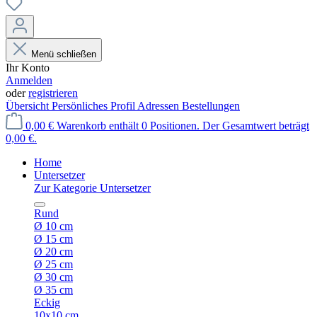
Menü schließen
Ihr Konto
Anmelden
oder
registrieren
Übersicht
Persönliches Profil
Adressen
Bestellungen
0,00 €
Warenkorb enthält 0 Positionen. Der Gesamtwert beträgt
0,00 €.
Home
Untersetzer
Zur Kategorie Untersetzer
Rund
Ø 10 cm
Ø 15 cm
Ø 20 cm
Ø 25 cm
Ø 30 cm
Ø 35 cm
Eckig
10x10 cm