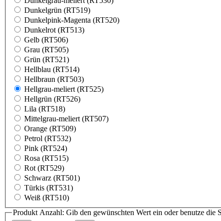
Dunkelgrau-meliert (RT530)
Dunkelgrün (RT519)
Dunkelpink-Magenta (RT520)
Dunkelrot (RT513)
Gelb (RT506)
Grau (RT505)
Grün (RT521)
Hellblau (RT514)
Hellbraun (RT503)
Hellgrau-meliert (RT525)
Hellgrün (RT526)
Lila (RT518)
Mittelgrau-meliert (RT507)
Orange (RT509)
Petrol (RT532)
Pink (RT524)
Rosa (RT515)
Rot (RT529)
Schwarz (RT501)
Türkis (RT531)
Weiß (RT510)
Produkt Anzahl: Gib den gewünschten Wert ein oder benutze die S