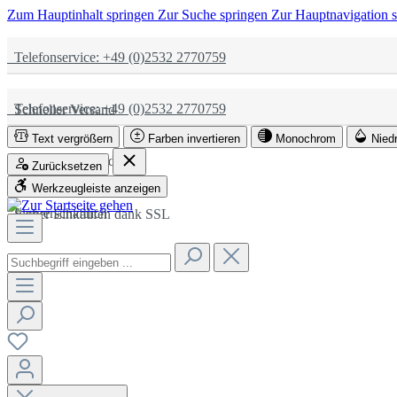
Zum Hauptinhalt springen
Zur Suche springen
Zur Hauptnavigation 
Telefonservice: +49 (0)2532 2770759
Telefonservice: +49 (0)2532 2770759
Schneller Versand
Text vergrößern
Farben invertieren
Monochrom
Nied
Schneller Versand
Partnerschaftlich
Zurücksetzen
Werkzeugleiste anzeigen
Partnerschaftlich
Sicher Einkaufen dank SSL
Sicher Einkaufen dank SSL