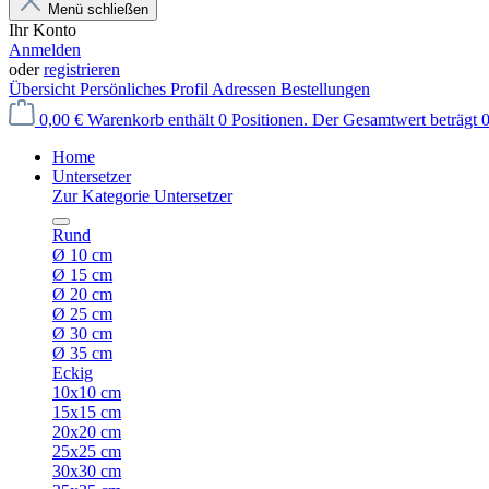
Menü schließen
Ihr Konto
Anmelden
oder
registrieren
Übersicht
Persönliches Profil
Adressen
Bestellungen
0,00 €
Warenkorb enthält 0 Positionen. Der Gesamtwert beträgt 0
Home
Untersetzer
Zur Kategorie Untersetzer
Rund
Ø 10 cm
Ø 15 cm
Ø 20 cm
Ø 25 cm
Ø 30 cm
Ø 35 cm
Eckig
10x10 cm
15x15 cm
20x20 cm
25x25 cm
30x30 cm