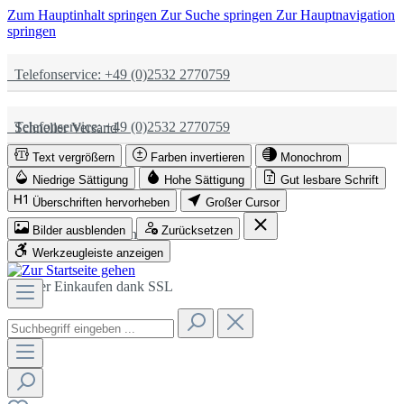
Zum Hauptinhalt springen
Zur Suche springen
Zur Hauptnavigation
springen
Telefonservice: +49 (0)2532 2770759
Telefonservice: +49 (0)2532 2770759
Schneller Versand
Text vergrößern
Farben invertieren
Monochrom
Schneller Versand
Partnerschaftlich
Niedrige Sättigung
Hohe Sättigung
Gut lesbare Schrift
Überschriften hervorheben
Großer Cursor
Bilder ausblenden
Zurücksetzen
Partnerschaftlich
Sicher Einkaufen dank SSL
Werkzeugleiste anzeigen
Sicher Einkaufen dank SSL