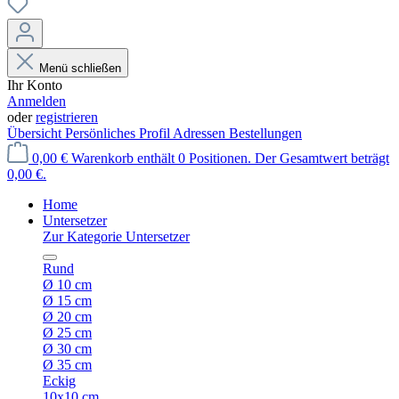
Menü schließen
Ihr Konto
Anmelden
oder
registrieren
Übersicht
Persönliches Profil
Adressen
Bestellungen
0,00 €
Warenkorb enthält 0 Positionen. Der Gesamtwert beträgt
0,00 €.
Home
Untersetzer
Zur Kategorie Untersetzer
Rund
Ø 10 cm
Ø 15 cm
Ø 20 cm
Ø 25 cm
Ø 30 cm
Ø 35 cm
Eckig
10x10 cm