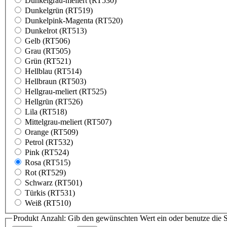
Dunkelgrau-meliert (RT530)
Dunkelgrün (RT519)
Dunkelpink-Magenta (RT520)
Dunkelrot (RT513)
Gelb (RT506)
Grau (RT505)
Grün (RT521)
Hellblau (RT514)
Hellbraun (RT503)
Hellgrau-meliert (RT525)
Hellgrün (RT526)
Lila (RT518)
Mittelgrau-meliert (RT507)
Orange (RT509)
Petrol (RT532)
Pink (RT524)
Rosa (RT515)
Rot (RT529)
Schwarz (RT501)
Türkis (RT531)
Weiß (RT510)
Produkt Anzahl: Gib den gewünschten Wert ein oder benutze die S