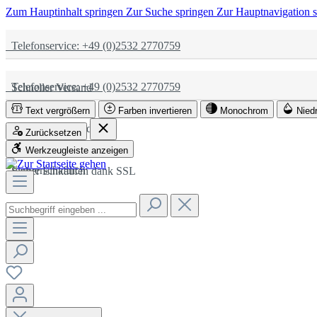
Zum Hauptinhalt springen
Zur Suche springen
Zur Hauptnavigation 
Telefonservice: +49 (0)2532 2770759
Telefonservice: +49 (0)2532 2770759
Schneller Versand
Text vergrößern
Farben invertieren
Monochrom
Nied
Schneller Versand
Partnerschaftlich
Zurücksetzen
Werkzeugleiste anzeigen
Partnerschaftlich
Sicher Einkaufen dank SSL
Sicher Einkaufen dank SSL