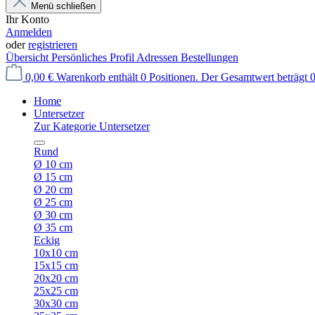
Menü schließen
Ihr Konto
Anmelden
oder
registrieren
Übersicht
Persönliches Profil
Adressen
Bestellungen
0,00 €
Warenkorb enthält 0 Positionen. Der Gesamtwert beträgt 0
Home
Untersetzer
Zur Kategorie Untersetzer
Rund
Ø 10 cm
Ø 15 cm
Ø 20 cm
Ø 25 cm
Ø 30 cm
Ø 35 cm
Eckig
10x10 cm
15x15 cm
20x20 cm
25x25 cm
30x30 cm