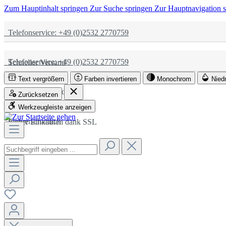
Zum Hauptinhalt springen
Zur Suche springen
Zur Hauptnavigation 
Telefonservice: +49 (0)2532 2770759
Telefonservice: +49 (0)2532 2770759
Schneller Versand
Text vergrößern
Farben invertieren
Monochrom
Nied
Schneller Versand
Partnerschaftlich
Zurücksetzen
Werkzeugleiste anzeigen
Partnerschaftlich
Sicher Einkaufen dank SSL
Sicher Einkaufen dank SSL