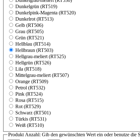
Dunkelgrau-meliert (RT530)
Dunkelgrün (RT519)
Dunkelpink-Magenta (RT520)
Dunkelrot (RT513)
Gelb (RT506)
Grau (RT505)
Grün (RT521)
Hellblau (RT514)
Hellbraun (RT503)
Hellgrau-meliert (RT525)
Hellgrün (RT526)
Lila (RT518)
Mittelgrau-meliert (RT507)
Orange (RT509)
Petrol (RT532)
Pink (RT524)
Rosa (RT515)
Rot (RT529)
Schwarz (RT501)
Türkis (RT531)
Weiß (RT510)
Produkt Anzahl: Gib den gewünschten Wert ein oder benutze die S