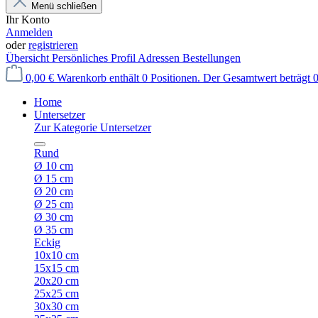
Menü schließen
Ihr Konto
Anmelden
oder
registrieren
Übersicht
Persönliches Profil
Adressen
Bestellungen
0,00 €
Warenkorb enthält 0 Positionen. Der Gesamtwert beträgt 0
Home
Untersetzer
Zur Kategorie Untersetzer
Rund
Ø 10 cm
Ø 15 cm
Ø 20 cm
Ø 25 cm
Ø 30 cm
Ø 35 cm
Eckig
10x10 cm
15x15 cm
20x20 cm
25x25 cm
30x30 cm