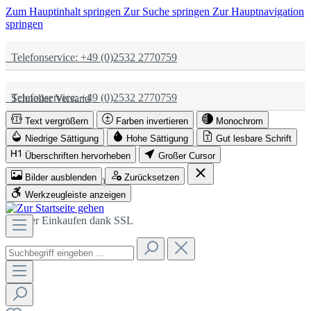
Zum Hauptinhalt springen
Zur Suche springen
Zur Hauptnavigation
springen
Telefonservice: +49 (0)2532 2770759
Telefonservice: +49 (0)2532 2770759
Schneller Versand
Text vergrößern
Farben invertieren
Monochrom
Schneller Versand
Partnerschaftlich
Niedrige Sättigung
Hohe Sättigung
Gut lesbare Schrift
Überschriften hervorheben
Großer Cursor
Bilder ausblenden
Zurücksetzen
Partnerschaftlich
Sicher Einkaufen dank SSL
Werkzeugleiste anzeigen
Sicher Einkaufen dank SSL