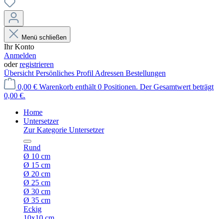
Menü schließen
Ihr Konto
Anmelden
oder
registrieren
Übersicht
Persönliches Profil
Adressen
Bestellungen
0,00 €
Warenkorb enthält 0 Positionen. Der Gesamtwert beträgt
0,00 €.
Home
Untersetzer
Zur Kategorie Untersetzer
Rund
Ø 10 cm
Ø 15 cm
Ø 20 cm
Ø 25 cm
Ø 30 cm
Ø 35 cm
Eckig
10x10 cm