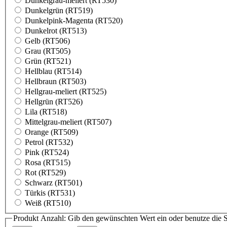
Dunkelgrau-meliert (RT530)
Dunkelgrün (RT519)
Dunkelpink-Magenta (RT520)
Dunkelrot (RT513)
Gelb (RT506)
Grau (RT505)
Grün (RT521)
Hellblau (RT514)
Hellbraun (RT503)
Hellgrau-meliert (RT525)
Hellgrün (RT526)
Lila (RT518)
Mittelgrau-meliert (RT507)
Orange (RT509)
Petrol (RT532)
Pink (RT524)
Rosa (RT515)
Rot (RT529)
Schwarz (RT501)
Türkis (RT531)
Weiß (RT510)
Produkt Anzahl: Gib den gewünschten Wert ein oder benutze die S