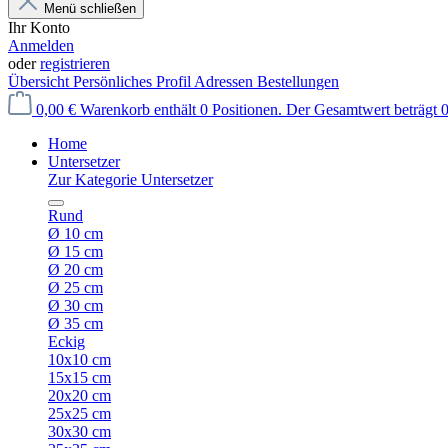
Menü schließen
Ihr Konto
Anmelden
oder
registrieren
Übersicht
Persönliches Profil
Adressen
Bestellungen
0,00 €
Warenkorb enthält 0 Positionen. Der Gesamtwert beträgt 0
Home
Untersetzer
Zur Kategorie Untersetzer
Rund
Ø 10 cm
Ø 15 cm
Ø 20 cm
Ø 25 cm
Ø 30 cm
Ø 35 cm
Eckig
10x10 cm
15x15 cm
20x20 cm
25x25 cm
30x30 cm