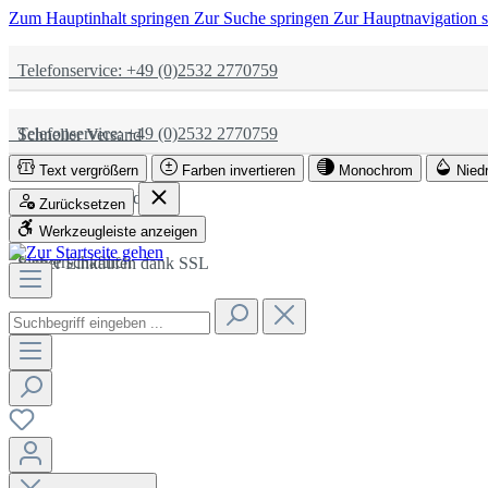
Zum Hauptinhalt springen
Zur Suche springen
Zur Hauptnavigation 
Telefonservice: +49 (0)2532 2770759
Telefonservice: +49 (0)2532 2770759
Schneller Versand
Text vergrößern
Farben invertieren
Monochrom
Nied
Schneller Versand
Partnerschaftlich
Zurücksetzen
Werkzeugleiste anzeigen
Partnerschaftlich
Sicher Einkaufen dank SSL
Sicher Einkaufen dank SSL