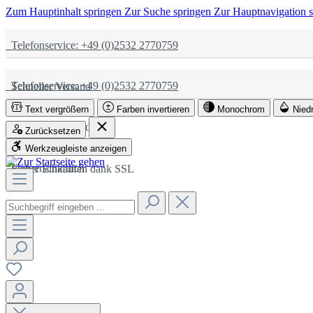
Zum Hauptinhalt springen
Zur Suche springen
Zur Hauptnavigation 
Telefonservice: +49 (0)2532 2770759
Telefonservice: +49 (0)2532 2770759
Schneller Versand
Text vergrößern
Farben invertieren
Monochrom
Nied
Schneller Versand
Partnerschaftlich
Zurücksetzen
Werkzeugleiste anzeigen
Partnerschaftlich
Sicher Einkaufen dank SSL
Sicher Einkaufen dank SSL