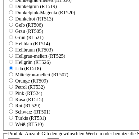
Dunkelgrau-meliert (RT530)
Dunkelgrün (RT519)
Dunkelpink-Magenta (RT520)
Dunkelrot (RT513)
Gelb (RT506)
Grau (RT505)
Grün (RT521)
Hellblau (RT514)
Hellbraun (RT503)
Hellgrau-meliert (RT525)
Hellgrün (RT526)
Lila (RT518)
Mittelgrau-meliert (RT507)
Orange (RT509)
Petrol (RT532)
Pink (RT524)
Rosa (RT515)
Rot (RT529)
Schwarz (RT501)
Türkis (RT531)
Weiß (RT510)
Produkt Anzahl: Gib den gewünschten Wert ein oder benutze die S