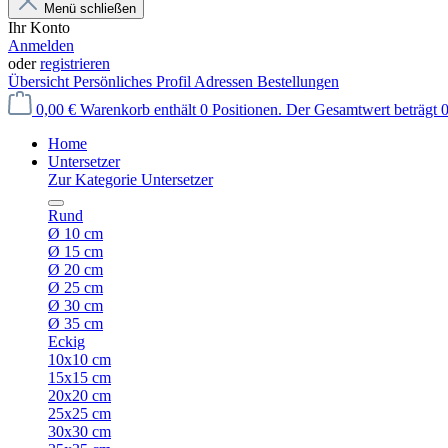
Menü schließen
Ihr Konto
Anmelden
oder
registrieren
Übersicht
Persönliches Profil
Adressen
Bestellungen
0,00 €
Warenkorb enthält 0 Positionen. Der Gesamtwert beträgt 0
Home
Untersetzer
Zur Kategorie Untersetzer
Rund
Ø 10 cm
Ø 15 cm
Ø 20 cm
Ø 25 cm
Ø 30 cm
Ø 35 cm
Eckig
10x10 cm
15x15 cm
20x20 cm
25x25 cm
30x30 cm