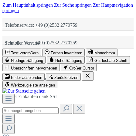
Zum Hauptinhalt springen
Zur Suche springen
Zur Hauptnavigation
springen
Telefonservice: +49 (0)2532 2770759
Telefonservice: +49 (0)2532 2770759
Schneller Versand
Text vergrößern
Farben invertieren
Monochrom
Schneller Versand
Partnerschaftlich
Niedrige Sättigung
Hohe Sättigung
Gut lesbare Schrift
Überschriften hervorheben
Großer Cursor
Bilder ausblenden
Zurücksetzen
Partnerschaftlich
Sicher Einkaufen dank SSL
Werkzeugleiste anzeigen
Sicher Einkaufen dank SSL