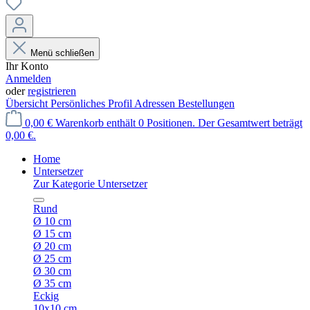
Menü schließen
Ihr Konto
Anmelden
oder
registrieren
Übersicht
Persönliches Profil
Adressen
Bestellungen
0,00 €
Warenkorb enthält 0 Positionen. Der Gesamtwert beträgt
0,00 €.
Home
Untersetzer
Zur Kategorie Untersetzer
Rund
Ø 10 cm
Ø 15 cm
Ø 20 cm
Ø 25 cm
Ø 30 cm
Ø 35 cm
Eckig
10x10 cm