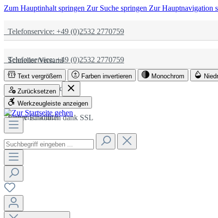
Zum Hauptinhalt springen
Zur Suche springen
Zur Hauptnavigation 
Telefonservice: +49 (0)2532 2770759
Telefonservice: +49 (0)2532 2770759
Schneller Versand
Text vergrößern
Farben invertieren
Monochrom
Nied
Schneller Versand
Partnerschaftlich
Zurücksetzen
Werkzeugleiste anzeigen
Partnerschaftlich
Sicher Einkaufen dank SSL
Sicher Einkaufen dank SSL