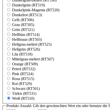
Dunkelgrau-meliert (RT530)
Dunkelgrün (RT519)
Dunkelpink-Magenta (RT520)
Dunkelrot (RT513)
Gelb (RT506)
Grau (RT505)
Grün (RT521)
Hellblau (RT514)
Hellbraun (RT503)
Hellgrau-meliert (RT525)
Hellgrün (RT526)
Lila (RT518)
Mittelgrau-meliert (RT507)
Orange (RT509)
Petrol (RT532)
Pink (RT524)
Rosa (RT515)
Rot (RT529)
Schwarz (RT501)
Türkis (RT531)
Weiß (RT510)
Produkt Anzahl: Gib den gewünschten Wert ein oder benutze die S