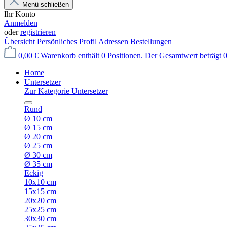
Menü schließen
Ihr Konto
Anmelden
oder
registrieren
Übersicht
Persönliches Profil
Adressen
Bestellungen
0,00 €
Warenkorb enthält 0 Positionen. Der Gesamtwert beträgt 0
Home
Untersetzer
Zur Kategorie Untersetzer
Rund
Ø 10 cm
Ø 15 cm
Ø 20 cm
Ø 25 cm
Ø 30 cm
Ø 35 cm
Eckig
10x10 cm
15x15 cm
20x20 cm
25x25 cm
30x30 cm