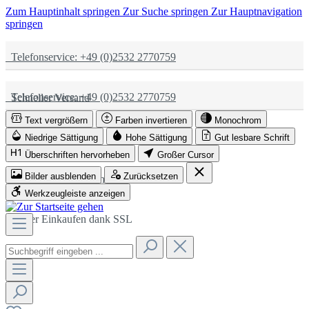
Zum Hauptinhalt springen
Zur Suche springen
Zur Hauptnavigation
springen
Telefonservice: +49 (0)2532 2770759
Telefonservice: +49 (0)2532 2770759
Schneller Versand
Text vergrößern
Farben invertieren
Monochrom
Schneller Versand
Partnerschaftlich
Niedrige Sättigung
Hohe Sättigung
Gut lesbare Schrift
Überschriften hervorheben
Großer Cursor
Bilder ausblenden
Zurücksetzen
Partnerschaftlich
Sicher Einkaufen dank SSL
Werkzeugleiste anzeigen
Sicher Einkaufen dank SSL