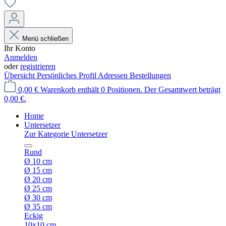
Menü schließen
Ihr Konto
Anmelden
oder
registrieren
Übersicht
Persönliches Profil
Adressen
Bestellungen
0,00 €
Warenkorb enthält 0 Positionen. Der Gesamtwert beträgt
0,00 €.
Home
Untersetzer
Zur Kategorie Untersetzer
Rund
Ø 10 cm
Ø 15 cm
Ø 20 cm
Ø 25 cm
Ø 30 cm
Ø 35 cm
Eckig
10x10 cm