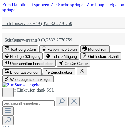
Zum Hauptinhalt springen
Zur Suche springen
Zur Hauptnavigation
springen
Telefonservice: +49 (0)2532 2770759
Telefonservice: +49 (0)2532 2770759
Schneller Versand
Text vergrößern
Farben invertieren
Monochrom
Schneller Versand
Partnerschaftlich
Niedrige Sättigung
Hohe Sättigung
Gut lesbare Schrift
Überschriften hervorheben
Großer Cursor
Bilder ausblenden
Zurücksetzen
Partnerschaftlich
Sicher Einkaufen dank SSL
Werkzeugleiste anzeigen
Sicher Einkaufen dank SSL