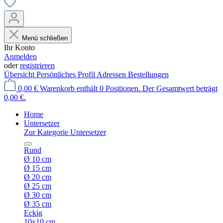
Menü schließen
Ihr Konto
Anmelden
oder
registrieren
Übersicht
Persönliches Profil
Adressen
Bestellungen
0,00 €
Warenkorb enthält 0 Positionen. Der Gesamtwert beträgt
0,00 €.
Home
Untersetzer
Zur Kategorie Untersetzer
Rund
Ø 10 cm
Ø 15 cm
Ø 20 cm
Ø 25 cm
Ø 30 cm
Ø 35 cm
Eckig
10x10 cm