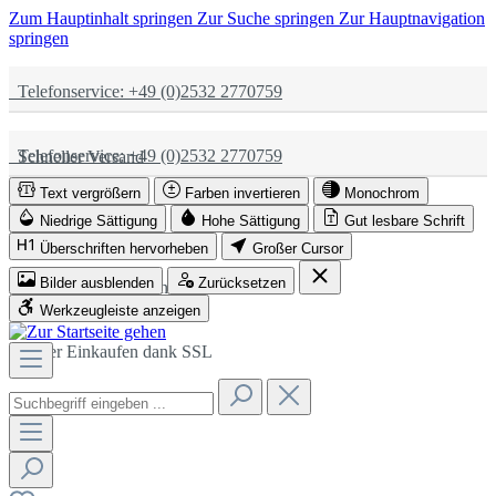
Zum Hauptinhalt springen
Zur Suche springen
Zur Hauptnavigation
springen
Telefonservice: +49 (0)2532 2770759
Telefonservice: +49 (0)2532 2770759
Schneller Versand
Text vergrößern
Farben invertieren
Monochrom
Schneller Versand
Partnerschaftlich
Niedrige Sättigung
Hohe Sättigung
Gut lesbare Schrift
Überschriften hervorheben
Großer Cursor
Bilder ausblenden
Zurücksetzen
Partnerschaftlich
Sicher Einkaufen dank SSL
Werkzeugleiste anzeigen
Sicher Einkaufen dank SSL