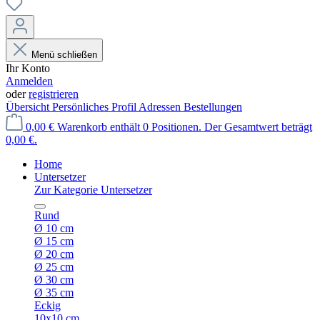
Menü schließen
Ihr Konto
Anmelden
oder
registrieren
Übersicht
Persönliches Profil
Adressen
Bestellungen
0,00 €
Warenkorb enthält 0 Positionen. Der Gesamtwert beträgt
0,00 €.
Home
Untersetzer
Zur Kategorie Untersetzer
Rund
Ø 10 cm
Ø 15 cm
Ø 20 cm
Ø 25 cm
Ø 30 cm
Ø 35 cm
Eckig
10x10 cm