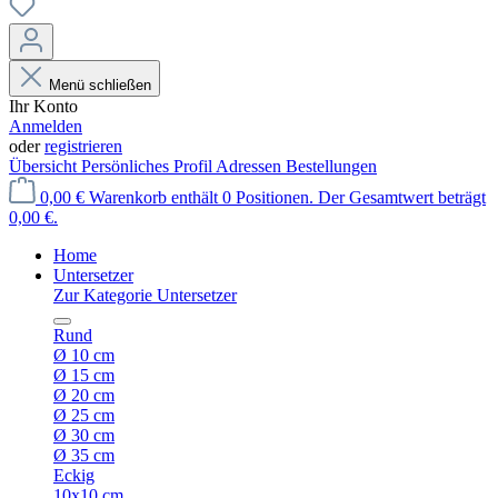
Menü schließen
Ihr Konto
Anmelden
oder
registrieren
Übersicht
Persönliches Profil
Adressen
Bestellungen
0,00 €
Warenkorb enthält 0 Positionen. Der Gesamtwert beträgt
0,00 €.
Home
Untersetzer
Zur Kategorie Untersetzer
Rund
Ø 10 cm
Ø 15 cm
Ø 20 cm
Ø 25 cm
Ø 30 cm
Ø 35 cm
Eckig
10x10 cm