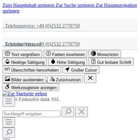
Zum Hauptinhalt springen
Zur Suche springen
Zur Hauptnavigation
springen
Telefonservice: +49 (0)2532 2770759
Telefonservice: +49 (0)2532 2770759
Schneller Versand
Text vergrößern
Farben invertieren
Monochrom
Schneller Versand
Partnerschaftlich
Niedrige Sättigung
Hohe Sättigung
Gut lesbare Schrift
Überschriften hervorheben
Großer Cursor
Bilder ausblenden
Zurücksetzen
Partnerschaftlich
Sicher Einkaufen dank SSL
Werkzeugleiste anzeigen
Sicher Einkaufen dank SSL