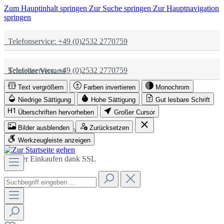
Zum Hauptinhalt springen
Zur Suche springen
Zur Hauptnavigation
springen
Telefonservice: +49 (0)2532 2770759
Telefonservice: +49 (0)2532 2770759
Schneller Versand
Text vergrößern
Farben invertieren
Monochrom
Schneller Versand
Partnerschaftlich
Niedrige Sättigung
Hohe Sättigung
Gut lesbare Schrift
Überschriften hervorheben
Großer Cursor
Bilder ausblenden
Zurücksetzen
Partnerschaftlich
Sicher Einkaufen dank SSL
Werkzeugleiste anzeigen
Sicher Einkaufen dank SSL