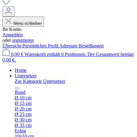
Menü schließen
Ihr Konto
Anmelden
oder
registrieren
Übersicht
Persönliches Profil
Adressen
Bestellungen
0,00 €
Warenkorb enthält 0 Positionen. Der Gesamtwert beträgt
0,00 €.
Home
Untersetzer
Zur Kategorie Untersetzer
Rund
Ø 10 cm
Ø 15 cm
Ø 20 cm
Ø 25 cm
Ø 30 cm
Ø 35 cm
Eckig
10x10 cm