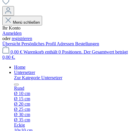
Menü schließen
Ihr Konto
Anmelden
oder
registrieren
Übersicht
Persönliches Profil
Adressen
Bestellungen
0,00 €
Warenkorb enthält 0 Positionen. Der Gesamtwert beträgt
0,00 €.
Home
Untersetzer
Zur Kategorie Untersetzer
Rund
Ø 10 cm
Ø 15 cm
Ø 20 cm
Ø 25 cm
Ø 30 cm
Ø 35 cm
Eckig
10x10 cm