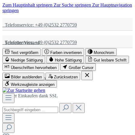
Zum Hauptinhalt springen
Zur Suche springen
Zur Hauptnavigation
springen
Telefonservice: +49 (0)2532 2770759
Telefonservice: +49 (0)2532 2770759
Schneller Versand
Text vergrößern
Farben invertieren
Monochrom
Schneller Versand
Partnerschaftlich
Niedrige Sättigung
Hohe Sättigung
Gut lesbare Schrift
Überschriften hervorheben
Großer Cursor
Bilder ausblenden
Zurücksetzen
Partnerschaftlich
Sicher Einkaufen dank SSL
Werkzeugleiste anzeigen
Sicher Einkaufen dank SSL