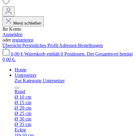
Menü schließen
Ihr Konto
Anmelden
oder
registrieren
Übersicht
Persönliches Profil
Adressen
Bestellungen
0,00 €
Warenkorb enthält 0 Positionen. Der Gesamtwert beträgt
0,00 €.
Home
Untersetzer
Zur Kategorie Untersetzer
Rund
Ø 10 cm
Ø 15 cm
Ø 20 cm
Ø 25 cm
Ø 30 cm
Ø 35 cm
Eckig
10x10 cm