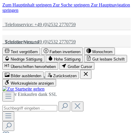
Zum Hauptinhalt springen
Zur Suche springen
Zur Hauptnavigation
springen
Telefonservice: +49 (0)2532 2770759
Telefonservice: +49 (0)2532 2770759
Schneller Versand
Text vergrößern
Farben invertieren
Monochrom
Schneller Versand
Partnerschaftlich
Niedrige Sättigung
Hohe Sättigung
Gut lesbare Schrift
Überschriften hervorheben
Großer Cursor
Bilder ausblenden
Zurücksetzen
Partnerschaftlich
Sicher Einkaufen dank SSL
Werkzeugleiste anzeigen
Sicher Einkaufen dank SSL