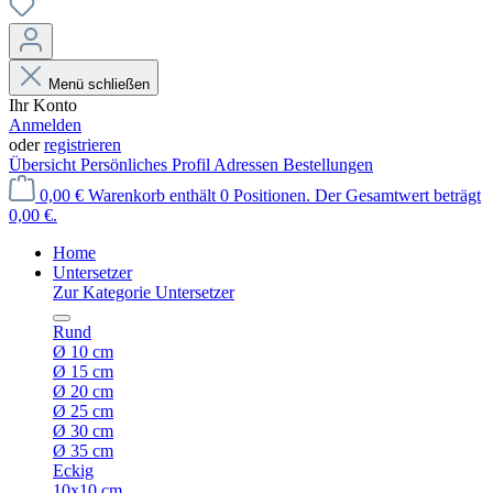
Menü schließen
Ihr Konto
Anmelden
oder
registrieren
Übersicht
Persönliches Profil
Adressen
Bestellungen
0,00 €
Warenkorb enthält 0 Positionen. Der Gesamtwert beträgt
0,00 €.
Home
Untersetzer
Zur Kategorie Untersetzer
Rund
Ø 10 cm
Ø 15 cm
Ø 20 cm
Ø 25 cm
Ø 30 cm
Ø 35 cm
Eckig
10x10 cm