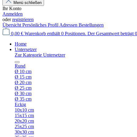
Menü schließen
Ihr Konto
Anmelden
oder
registrieren
Übersicht
Persönliches Profil
Adressen
Bestellungen
0,00 €
Warenkorb enthält 0 Positionen. Der Gesamtwert beträgt 0
Home
Untersetzer
Zur Kategorie Untersetzer
Rund
Ø 10 cm
Ø 15 cm
Ø 20 cm
Ø 25 cm
Ø 30 cm
Ø 35 cm
Eckig
10x10 cm
15x15 cm
20x20 cm
25x25 cm
30x30 cm