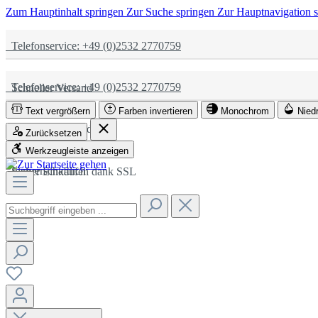
Zum Hauptinhalt springen
Zur Suche springen
Zur Hauptnavigation 
Telefonservice: +49 (0)2532 2770759
Telefonservice: +49 (0)2532 2770759
Schneller Versand
Text vergrößern
Farben invertieren
Monochrom
Nied
Schneller Versand
Partnerschaftlich
Zurücksetzen
Werkzeugleiste anzeigen
Partnerschaftlich
Sicher Einkaufen dank SSL
Sicher Einkaufen dank SSL