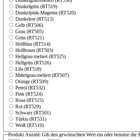
Dunkelgrau-meliert (RT530)
Dunkelgrün (RT519)
Dunkelpink-Magenta (RT520)
Dunkelrot (RT513)
Gelb (RT506)
Grau (RT505)
Grün (RT521)
Hellblau (RT514)
Hellbraun (RT503)
Hellgrau-meliert (RT525)
Hellgrün (RT526)
Lila (RT518)
Mittelgrau-meliert (RT507)
Orange (RT509)
Petrol (RT532)
Pink (RT524)
Rosa (RT515)
Rot (RT529)
Schwarz (RT501)
Türkis (RT531)
Weiß (RT510)
Produkt Anzahl: Gib den gewünschten Wert ein oder benutze die S