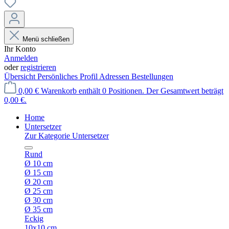
Menü schließen
Ihr Konto
Anmelden
oder
registrieren
Übersicht
Persönliches Profil
Adressen
Bestellungen
0,00 €
Warenkorb enthält 0 Positionen. Der Gesamtwert beträgt
0,00 €.
Home
Untersetzer
Zur Kategorie Untersetzer
Rund
Ø 10 cm
Ø 15 cm
Ø 20 cm
Ø 25 cm
Ø 30 cm
Ø 35 cm
Eckig
10x10 cm