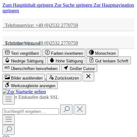
Zum Hauptinhalt springen
Zur Suche springen
Zur Hauptnavigation
springen
Telefonservice: +49 (0)2532 2770759
Telefonservice: +49 (0)2532 2770759
Schneller Versand
Text vergrößern
Farben invertieren
Monochrom
Schneller Versand
Partnerschaftlich
Niedrige Sättigung
Hohe Sättigung
Gut lesbare Schrift
Überschriften hervorheben
Großer Cursor
Bilder ausblenden
Zurücksetzen
Partnerschaftlich
Sicher Einkaufen dank SSL
Werkzeugleiste anzeigen
Sicher Einkaufen dank SSL