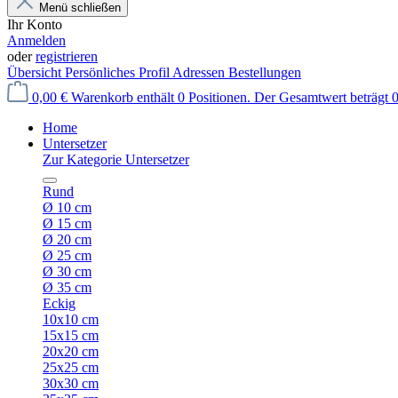
Menü schließen
Ihr Konto
Anmelden
oder
registrieren
Übersicht
Persönliches Profil
Adressen
Bestellungen
0,00 €
Warenkorb enthält 0 Positionen. Der Gesamtwert beträgt 0
Home
Untersetzer
Zur Kategorie Untersetzer
Rund
Ø 10 cm
Ø 15 cm
Ø 20 cm
Ø 25 cm
Ø 30 cm
Ø 35 cm
Eckig
10x10 cm
15x15 cm
20x20 cm
25x25 cm
30x30 cm