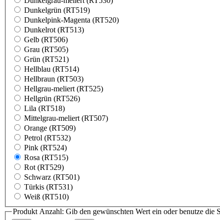
Dunkelgrau-meliert (RT530)
Dunkelgrün (RT519)
Dunkelpink-Magenta (RT520)
Dunkelrot (RT513)
Gelb (RT506)
Grau (RT505)
Grün (RT521)
Hellblau (RT514)
Hellbraun (RT503)
Hellgrau-meliert (RT525)
Hellgrün (RT526)
Lila (RT518)
Mittelgrau-meliert (RT507)
Orange (RT509)
Petrol (RT532)
Pink (RT524)
Rosa (RT515)
Rot (RT529)
Schwarz (RT501)
Türkis (RT531)
Weiß (RT510)
Produkt Anzahl: Gib den gewünschten Wert ein oder benutze die S