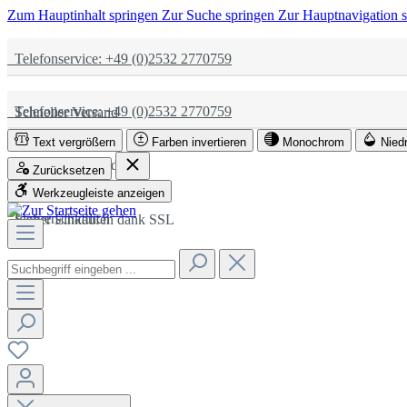
Zum Hauptinhalt springen
Zur Suche springen
Zur Hauptnavigation 
Telefonservice: +49 (0)2532 2770759
Telefonservice: +49 (0)2532 2770759
Schneller Versand
Text vergrößern
Farben invertieren
Monochrom
Nied
Schneller Versand
Partnerschaftlich
Zurücksetzen
Werkzeugleiste anzeigen
Partnerschaftlich
Sicher Einkaufen dank SSL
Sicher Einkaufen dank SSL