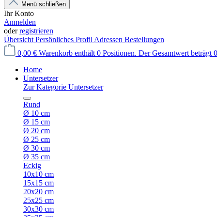
Menü schließen
Ihr Konto
Anmelden
oder
registrieren
Übersicht
Persönliches Profil
Adressen
Bestellungen
0,00 €
Warenkorb enthält 0 Positionen. Der Gesamtwert beträgt 0
Home
Untersetzer
Zur Kategorie Untersetzer
Rund
Ø 10 cm
Ø 15 cm
Ø 20 cm
Ø 25 cm
Ø 30 cm
Ø 35 cm
Eckig
10x10 cm
15x15 cm
20x20 cm
25x25 cm
30x30 cm