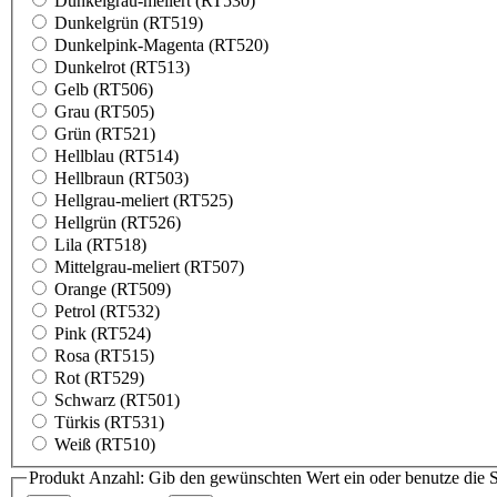
Dunkelgrau-meliert (RT530)
Dunkelgrün (RT519)
Dunkelpink-Magenta (RT520)
Dunkelrot (RT513)
Gelb (RT506)
Grau (RT505)
Grün (RT521)
Hellblau (RT514)
Hellbraun (RT503)
Hellgrau-meliert (RT525)
Hellgrün (RT526)
Lila (RT518)
Mittelgrau-meliert (RT507)
Orange (RT509)
Petrol (RT532)
Pink (RT524)
Rosa (RT515)
Rot (RT529)
Schwarz (RT501)
Türkis (RT531)
Weiß (RT510)
Produkt Anzahl: Gib den gewünschten Wert ein oder benutze die S