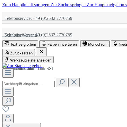
Zum Hauptinhalt springen
Zur Suche springen
Zur Hauptnavigation 
Telefonservice: +49 (0)2532 2770759
Telefonservice: +49 (0)2532 2770759
Schneller Versand
Text vergrößern
Farben invertieren
Monochrom
Nied
Schneller Versand
Partnerschaftlich
Zurücksetzen
Werkzeugleiste anzeigen
Partnerschaftlich
Sicher Einkaufen dank SSL
Sicher Einkaufen dank SSL