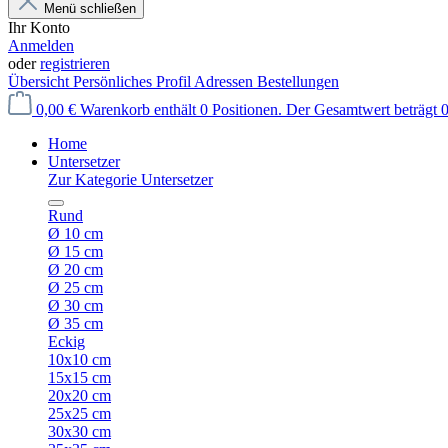
Menü schließen
Ihr Konto
Anmelden
oder
registrieren
Übersicht
Persönliches Profil
Adressen
Bestellungen
0,00 €
Warenkorb enthält 0 Positionen. Der Gesamtwert beträgt 0
Home
Untersetzer
Zur Kategorie Untersetzer
Rund
Ø 10 cm
Ø 15 cm
Ø 20 cm
Ø 25 cm
Ø 30 cm
Ø 35 cm
Eckig
10x10 cm
15x15 cm
20x20 cm
25x25 cm
30x30 cm