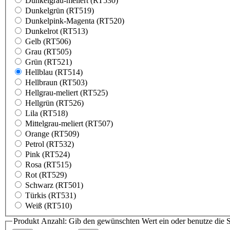
Dunkelgrau-meliert (RT530)
Dunkelgrün (RT519)
Dunkelpink-Magenta (RT520)
Dunkelrot (RT513)
Gelb (RT506)
Grau (RT505)
Grün (RT521)
Hellblau (RT514)
Hellbraun (RT503)
Hellgrau-meliert (RT525)
Hellgrün (RT526)
Lila (RT518)
Mittelgrau-meliert (RT507)
Orange (RT509)
Petrol (RT532)
Pink (RT524)
Rosa (RT515)
Rot (RT529)
Schwarz (RT501)
Türkis (RT531)
Weiß (RT510)
Produkt Anzahl: Gib den gewünschten Wert ein oder benutze die S