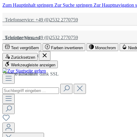
Zum Hauptinhalt springen
Zur Suche springen
Zur Hauptnavigation 
Telefonservice: +49 (0)2532 2770759
Telefonservice: +49 (0)2532 2770759
Schneller Versand
Text vergrößern
Farben invertieren
Monochrom
Nied
Schneller Versand
Partnerschaftlich
Zurücksetzen
Werkzeugleiste anzeigen
Partnerschaftlich
Sicher Einkaufen dank SSL
Sicher Einkaufen dank SSL