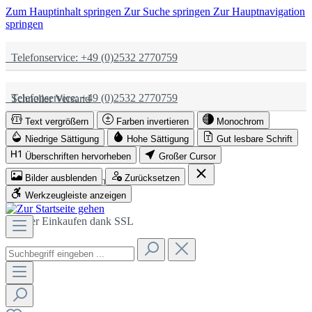
Zum Hauptinhalt springen
Zur Suche springen
Zur Hauptnavigation
springen
Telefonservice: +49 (0)2532 2770759
Telefonservice: +49 (0)2532 2770759
Schneller Versand
Text vergrößern
Farben invertieren
Monochrom
Schneller Versand
Partnerschaftlich
Niedrige Sättigung
Hohe Sättigung
Gut lesbare Schrift
Überschriften hervorheben
Großer Cursor
Bilder ausblenden
Zurücksetzen
Partnerschaftlich
Sicher Einkaufen dank SSL
Werkzeugleiste anzeigen
Sicher Einkaufen dank SSL