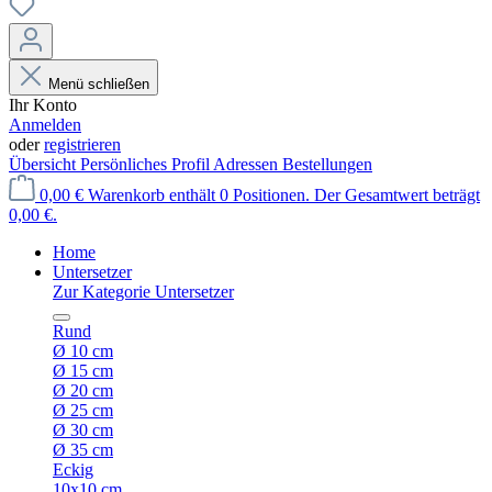
Menü schließen
Ihr Konto
Anmelden
oder
registrieren
Übersicht
Persönliches Profil
Adressen
Bestellungen
0,00 €
Warenkorb enthält 0 Positionen. Der Gesamtwert beträgt
0,00 €.
Home
Untersetzer
Zur Kategorie Untersetzer
Rund
Ø 10 cm
Ø 15 cm
Ø 20 cm
Ø 25 cm
Ø 30 cm
Ø 35 cm
Eckig
10x10 cm