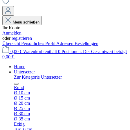
Menü schließen
Ihr Konto
Anmelden
oder
registrieren
Übersicht
Persönliches Profil
Adressen
Bestellungen
0,00 €
Warenkorb enthält 0 Positionen. Der Gesamtwert beträgt
0,00 €.
Home
Untersetzer
Zur Kategorie Untersetzer
Rund
Ø 10 cm
Ø 15 cm
Ø 20 cm
Ø 25 cm
Ø 30 cm
Ø 35 cm
Eckig
10x10 cm