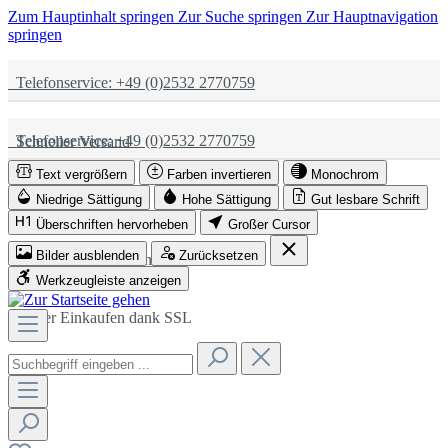
Zum Hauptinhalt springen
Zur Suche springen
Zur Hauptnavigation
springen
Telefonservice: +49 (0)2532 2770759
Telefonservice: +49 (0)2532 2770759
Schneller Versand
Text vergrößern
Farben invertieren
Monochrom
Schneller Versand
Partnerschaftlich
Niedrige Sättigung
Hohe Sättigung
Gut lesbare Schrift
Überschriften hervorheben
Großer Cursor
Bilder ausblenden
Zurücksetzen
Partnerschaftlich
Sicher Einkaufen dank SSL
Werkzeugleiste anzeigen
Sicher Einkaufen dank SSL