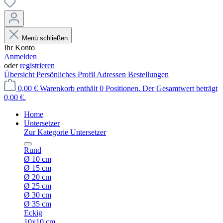
Menü schließen
Ihr Konto
Anmelden
oder
registrieren
Übersicht
Persönliches Profil
Adressen
Bestellungen
0,00 €
Warenkorb enthält 0 Positionen. Der Gesamtwert beträgt
0,00 €.
Home
Untersetzer
Zur Kategorie Untersetzer
Rund
Ø 10 cm
Ø 15 cm
Ø 20 cm
Ø 25 cm
Ø 30 cm
Ø 35 cm
Eckig
10x10 cm