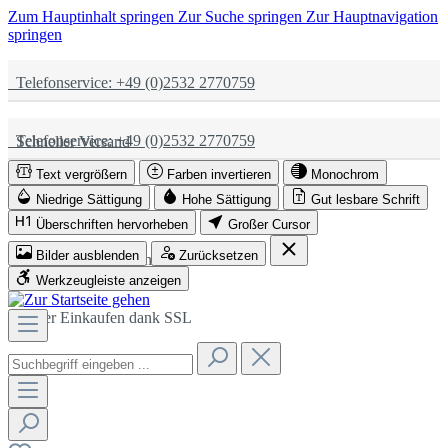
Zum Hauptinhalt springen
Zur Suche springen
Zur Hauptnavigation
springen
Telefonservice: +49 (0)2532 2770759
Telefonservice: +49 (0)2532 2770759
Schneller Versand
Text vergrößern
Farben invertieren
Monochrom
Schneller Versand
Partnerschaftlich
Niedrige Sättigung
Hohe Sättigung
Gut lesbare Schrift
Überschriften hervorheben
Großer Cursor
Bilder ausblenden
Zurücksetzen
Partnerschaftlich
Sicher Einkaufen dank SSL
Werkzeugleiste anzeigen
Sicher Einkaufen dank SSL